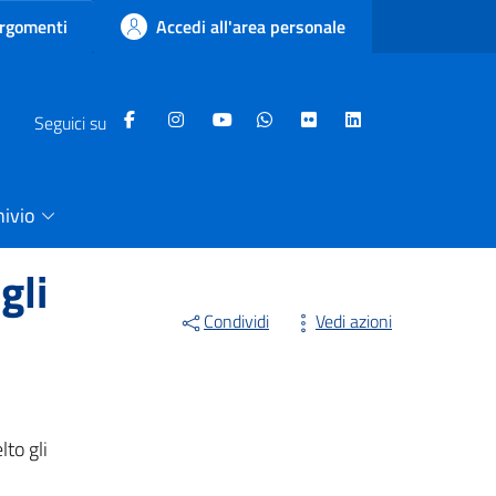
rgomenti
Accedi all'area personale
Seguici su
hivio
gli
Condividi
Vedi azioni
to gli