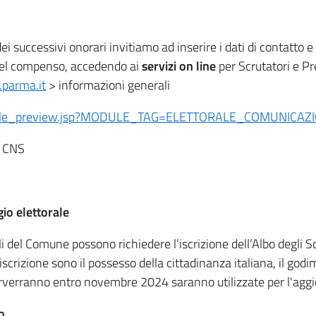
i successivi onorari invitiamo ad inserire i dati di contatto 
o del compenso, accedendo ai
servizi on line
per Scrutatori e Pr
parma.it
> informazioni generali
/module_preview.jsp?MODULE_TAG=ELETTORALE_COMUNICAZ
re CNS
gio elettorale
ttorali del Comune possono richiedere l’iscrizione dell’Albo degl
iscrizione sono il possesso della cittadinanza italiana, il godimen
 perverranno entro novembre 2024 saranno utilizzate per l'ag
o