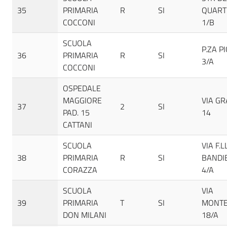
35
PRIMARIA
R
SI
QUART
COCCONI
1/B
SCUOLA
P.ZA PI
36
PRIMARIA
R
SI
3/A
COCCONI
OSPEDALE
MAGGIORE
VIA GR
37
2
SI
PAD. 15
14
CATTANI
SCUOLA
VIA F.L
38
PRIMARIA
R
SI
BANDI
CORAZZA
4/A
SCUOLA
VIA
39
PRIMARIA
T
SI
MONTE
DON MILANI
18/A