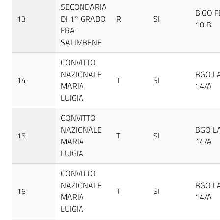
SECONDARIA
B.GO F
13
DI 1° GRADO
R
SI
10 B
FRA'
SALIMBENE
CONVITTO
NAZIONALE
BGO LA
14
T
SI
MARIA
14/A
LUIGIA
CONVITTO
NAZIONALE
BGO LA
15
T
SI
MARIA
14/A
LUIGIA
CONVITTO
NAZIONALE
BGO LA
16
T
SI
MARIA
14/A
LUIGIA