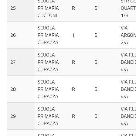
SCUOLA
STR DE
25
PRIMARIA
R
SI
QUART
COCCONI
1/B
SCUOLA
VIA
26
PRIMARIA
1
SI
ARGON
CORAZZA
2/A
SCUOLA
VIA F.L
27
PRIMARIA
R
SI
BANDI
CORAZZA
4/A
SCUOLA
VIA F.L
28
PRIMARIA
R
SI
BANDI
CORAZZA
4/A
SCUOLA
VIA F.L
29
PRIMARIA
R
SI
BANDI
CORAZZA
4/A
SCUOLA
VIA F.L