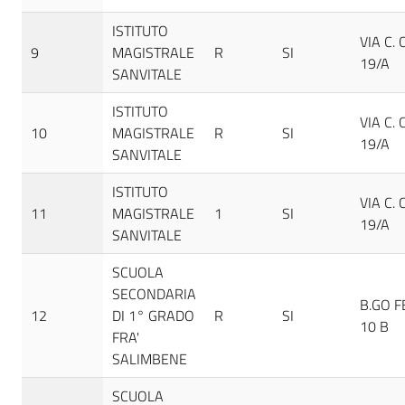
ISTITUTO
VIA C. 
9
MAGISTRALE
R
SI
19/A
SANVITALE
ISTITUTO
VIA C. 
10
MAGISTRALE
R
SI
19/A
SANVITALE
ISTITUTO
VIA C. 
11
MAGISTRALE
1
SI
19/A
SANVITALE
SCUOLA
SECONDARIA
B.GO F
12
DI 1° GRADO
R
SI
10 B
FRA'
SALIMBENE
SCUOLA