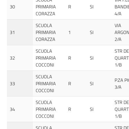
30
PRIMARIA
R
SI
BANDI
CORAZZA
4/A
SCUOLA
VIA
31
PRIMARIA
1
SI
ARGON
CORAZZA
2/A
SCUOLA
STR DE
32
PRIMARIA
R
SI
QUART
COCCONI
1/B
SCUOLA
P.ZA PI
33
PRIMARIA
R
SI
3/A
COCCONI
SCUOLA
STR DE
34
PRIMARIA
R
SI
QUART
COCCONI
1/B
SCUOLA
STR DE