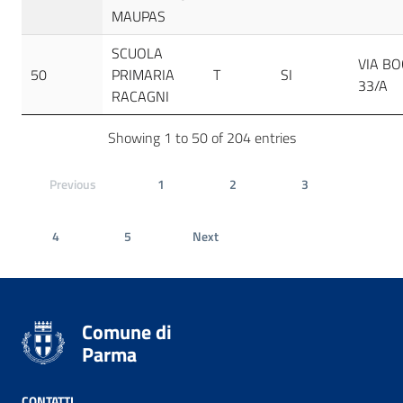
MAUPAS
SCUOLA
VIA BO
50
PRIMARIA
T
SI
33/A
RACAGNI
Showing 1 to 50 of 204 entries
Previous
1
2
3
4
5
Next
Comune di
Parma
CONTATTI