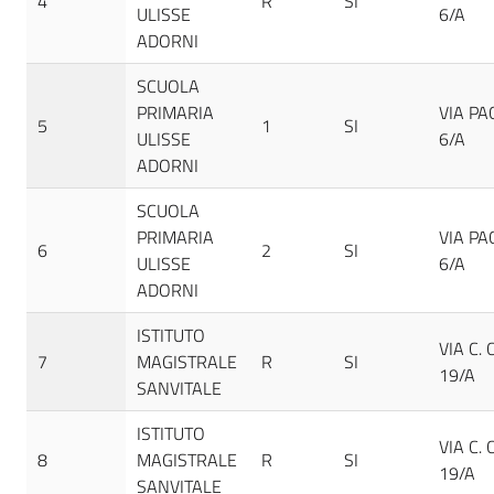
4
R
SI
ULISSE
6/A
ADORNI
SCUOLA
PRIMARIA
VIA PA
5
1
SI
ULISSE
6/A
ADORNI
SCUOLA
PRIMARIA
VIA PA
6
2
SI
ULISSE
6/A
ADORNI
ISTITUTO
VIA C. 
7
MAGISTRALE
R
SI
19/A
SANVITALE
ISTITUTO
VIA C. 
8
MAGISTRALE
R
SI
19/A
SANVITALE